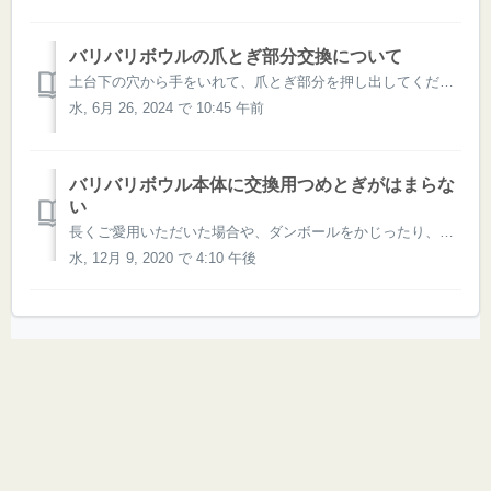
バリバリボウルの爪とぎ部分交換について
土台下の穴から手をいれて、爪とぎ部分を押し出してください。 その際、もう片方の手で爪とぎ部分を支えていただけますと、取りやすいかと存じます。 下記の動画をご参考ください。
水, 6月 26, 2024 で 10:45 午前
バリバリボウル本体に交換用つめとぎがはまらな
い
長くご愛用いただいた場合や、ダンボールをかじったり、舐めたりするのが 好きな猫ちゃんにご使用いただいた場合、本体の枠組みが変形してしまい、 交換用がはまらなくなってしまう場合がございます。 無理にはめようとしますと、交換用つめとぎがバラバラになってしまう可能性がございますので、 その際は、本体の買い替え...
水, 12月 9, 2020 で 4:10 午後