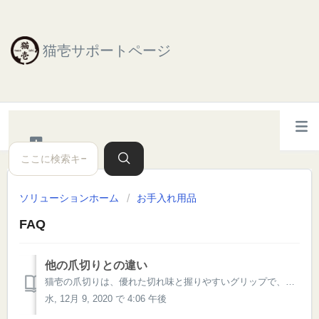
猫壱サポートページ
ソリューションホーム
お手入れ用品
FAQ
他の爪切りとの違い
猫壱の爪切りは、優れた切れ味と握りやすいグリップで、ストレスがありません。 爪切りの刃は日本製のステンレス鋼を使用していて、切れ味に加え、摩耗性にも優れた品です。 刃の厚みは市販品の約2割薄いので爪を切る位置が見やすくなっています。 猫壱の爪切りは800年以上も前から続く刃物産業の町、岐阜県関市で作られて...
水, 12月 9, 2020 で 4:06 午後