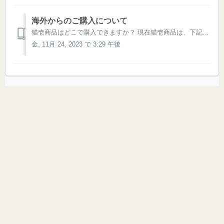
海外からのご購入について
猫壱商品はどこで購入できますか？ 現在猫壱商品は、下記の国・地域にてお買い求めいただけます。 日本、韓国、中国（本土、台湾、香港）、アメリカ、カナダ*、メキシコ*、EU →Global Siteはこちら ※地域によって、販売される商品の種類・仕様が異なる場合がございます。 *カナダとメ...
金, 11月 24, 2023 で 3:29 午後