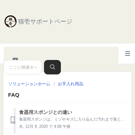
猫壱サポートページ
ソリューションホーム
お手入れ用品
FAQ
食器用スポンジとの違い
食器用スポンジは、ミゾやキズに入り込んだ汚れまで落とす「ミクロ繊維」に加えて、「アクリル繊維」を使用しています。 「アクリル繊維」は、油汚れに強い素材になりますので、猫ちゃんのごはんの汚れを落とすのに最適です。 トイレブラシスポンジに使用している「ミクロ繊維」は、食器用に使用している繊維よりもさらに細い 「0...
水, 12月 9, 2020 で 4:08 午後