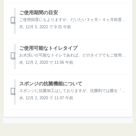
ご使用期間の目安
ご使用頻度にもよりますが、だいたい３ヶ月～４ヶ月程度となります。 ニオイ残りが気になり初めたら、ご交換していただくことを推奨しております。 なお、よく水で洗流し、風通しのよいところで乾かしていただくとニオイ残りを最小限にすることができます。 ↓ 猫壱スタッフが2020年6月～10月末まで20回程...
月, 12月 5, 2022 で 9:31 午前
ご使用可能なトイレタイプ
お水洗いが可能なトイレであれば、どのタイプでもご使用いただけます。 （お手持ちのトイレのお手入れ方法をよくご確認のうえご使用ください。）
水, 12月 2, 2020 で 11:06 午前
スポンジの抗菌機能について
スポンジに抗菌加工はしておりますが、抗菌剤では菌を「減らす」ことができません。 具体的には、抗菌していない商品が10増えるところを抗菌品は10未満に「抑える」効果です。 よって、菌のエサとなる食物カスや水分があると菌が増殖することになりますので、 可能な限りスポンジからも食器からもフードや水分をしっかりと落とし...
水, 12月 2, 2020 で 11:07 午前