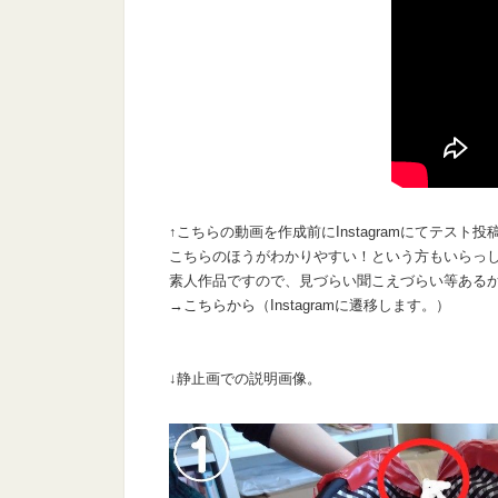
↑こちらの動画を作成前にInstagramにてテス
こちらのほうがわかりやすい！という方もいらっ
素人作品ですので、見づらい聞こえづらい等ある
→
こちらから
（Instagramに遷移します。）
↓静止画での説明画像。